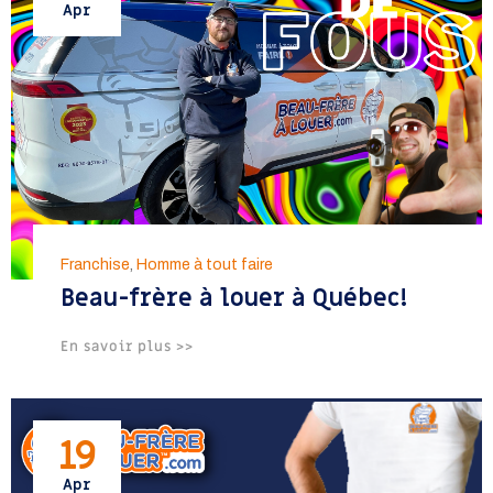
Apr
Franchise
,
Homme à tout faire
Beau-frère à louer à Québec!
En savoir plus >>
19
Apr