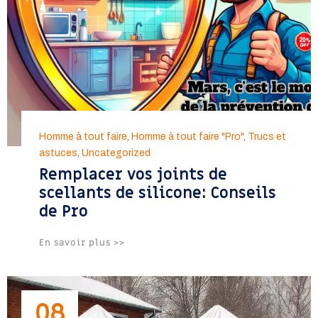
Homme à tout faire
,
Homme à tout faire "Pro"
,
Trucs et
astuces
,
Uncategorized
Remplacer vos joints de
scellants de silicone: Conseils
de Pro
En savoir plus >>
08