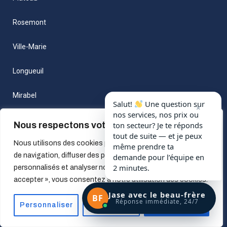
Rosemont
Ville-Marie
Longueuil
Mirabel
Salut!
Une question sur
×
nos services, nos prix ou
Hochelaga
Nous respectons votre vie privée.
ton secteur? Je te réponds
tout de suite — et je peux
Nous utilisons des cookies pour améliorer votre expérience
Laval
même prendre ta
de navigation, diffuser des publicités ou des contenus
demande pour l’équipe en
2 minutes.
personnalisés et analyser notre trafic. En cliquant sur « Tout
Rive-Nord
accepter », vous consentez à notre utilisation des cookies.
Boucherville
Jase avec le beau-frère
BF
Réponse immédiate, 24/7
Personnaliser
Tout rejeter
Accepter tout
La Prairie