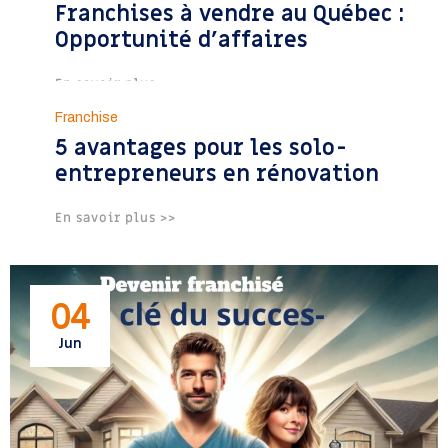
Franchises à vendre au Québec :
Jun
Opportunité d’affaires
En savoir plus >>
05
Franchise
5 avantages pour les solo-
Jun
entrepreneurs en rénovation
En savoir plus >>
04
Jun