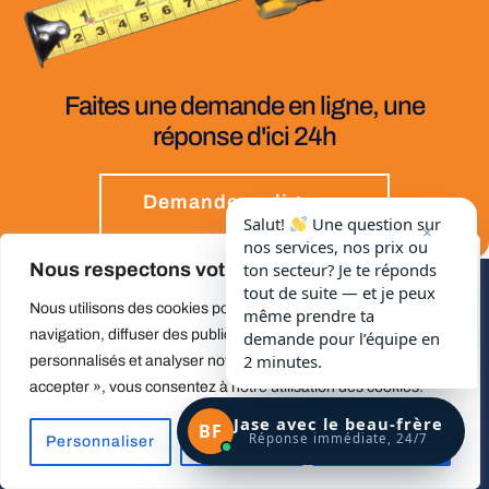
Faites une demande en ligne, une
réponse d'ici 24h
Demande en ligne
Salut!
Une question sur
×
nos services, nos prix ou
Nous respectons votre vie privée.
ton secteur? Je te réponds
tout de suite — et je peux
Nous utilisons des cookies pour améliorer votre expérience de
même prendre ta
navigation, diffuser des publicités ou des contenus
demande pour l’équipe en
2 minutes.
personnalisés et analyser notre trafic. En cliquant sur « Tout
R.B.Q
accepter », vous consentez à notre utilisation des cookies.
5622-9370-01
Jase avec le beau-frère
BF
Réponse immédiate, 24/7
Personnaliser
Tout rejeter
Accepter tout
Service à la clientèle: