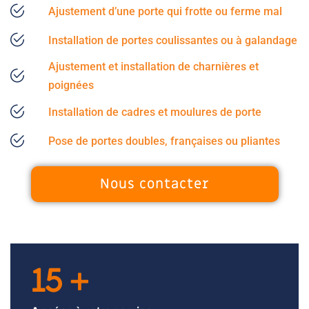
Ajustement d’une porte qui frotte ou ferme mal
Installation de portes coulissantes ou à galandage
Ajustement et installation de charnières et
poignées
Installation de cadres et moulures de porte
Pose de portes doubles, françaises ou pliantes
Nous contacter
15
+