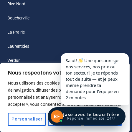
Rive-Nord
Boucherville
La Prairie
Laurentides
Salut!
Une question sur
Verdun
×
nos services, nos prix ou
Nous respectons votre vie privée.
ton secteur? Je te réponds
Ahuntsic
tout de suite — et je peux
Nous utilisons des cookies pour améliorer votre expérience
même prendre ta
Ville Saint-Laurent
de navigation, diffuser des publicités ou des contenus
demande pour l’équipe en
2 minutes.
personnalisés et analyser notre trafic. En cliquant sur « Tout
Terrebonne
accepter », vous consentez à notre utilisation des cookies.
Jase avec le beau-frère
BF
West-island
Réponse immédiate, 24/7
Personnaliser
Tout rejeter
Accepter tout
St-Jean-Sur_Richelieu