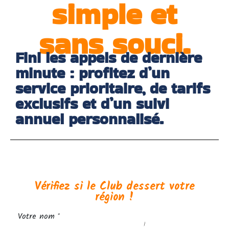
simple et
sans souci.
Fini les appels de dernière
minute : profitez d’un
service prioritaire, de tarifs
exclusifs et d’un suivi
annuel personnalisé.