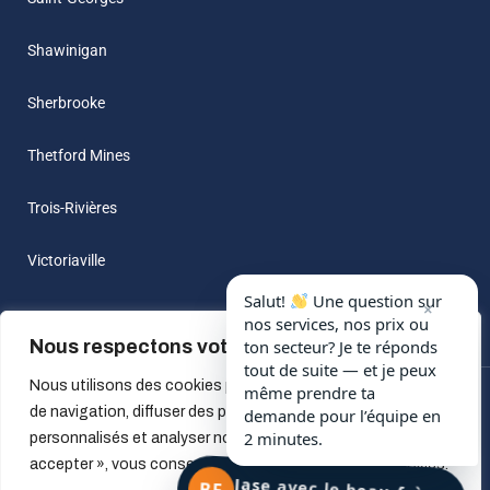
Shawinigan
Sherbrooke
Thetford Mines
Trois-Rivières
Victoriaville
Salut!
Une question sur
×
nos services, nos prix ou
Nous respectons votre vie privée.
ton secteur? Je te réponds
tout de suite — et je peux
Nous utilisons des cookies pour améliorer votre expérience
même prendre ta
© 2022 All Rights Reserved by
Beau-Frere A Louer
| Design by
de navigation, diffuser des publicités ou des contenus
demande pour l’équipe en
makhjan
2 minutes.
personnalisés et analyser notre trafic. En cliquant sur « Tout
accepter », vous consentez à notre utilisation des cookies.