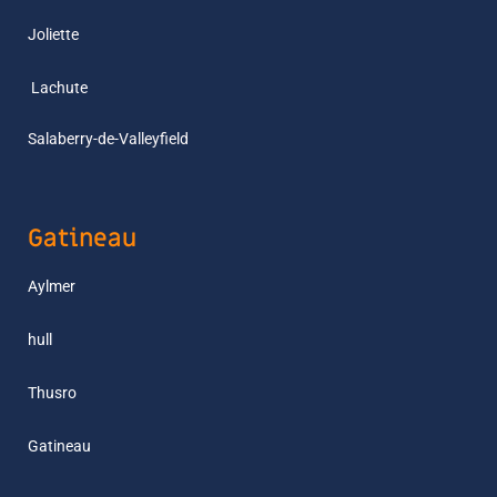
Joliette
L
achute
Salaberry-de-Valleyfield
Gatineau
Aylmer
hull
Thusro
Gatineau