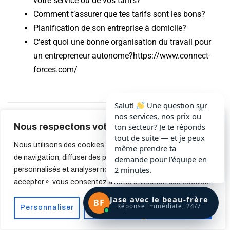
votre service ou de vos tarifs?
Comment t’assurer que tes tarifs sont les bons?
Planification de son entreprise à domicile?
C’est quoi une bonne organisation du travail pour
un entrepreneur autonome?
https://www.connect-
forces.com/
Salut!
Une question sur
×
nos services, nos prix ou
Nous respectons votre vie privée.
ton secteur? Je te réponds
Tags:
Carrière
,
démarrage entreprise
,
entreprenariat
,
tout de suite — et je peux
franchise
,
homme à tout faire
Nous utilisons des cookies pour améliorer votre expérience
même prendre ta
de navigation, diffuser des publicités ou des contenus
demande pour l’équipe en
2 minutes.
personnalisés et analyser notre trafic. En cliquant sur « Tout
accepter », vous consentez à notre utilisation des cookies.
Jase avec le beau-frère
BF
Réponse immédiate, 24/7
Personnaliser
Tout rejeter
Accepter tout