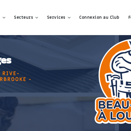
e
Secteurs
Services
Connexion au Club
F
ges
 RIVE-
ERBROOKE -