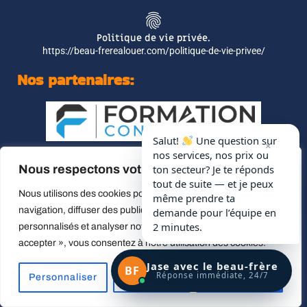
Politique de vie privée.
https://beau-frerealouer.com/politique-de-vie-privee/
Nos partenaires:
Salut!
Une question sur
×
nos services, nos prix ou
Nous respectons votre vie privée.
ton secteur? Je te réponds
tout de suite — et je peux
Nous utilisons des cookies pour améliorer votre expérience de
même prendre ta
navigation, diffuser des publicités ou des contenus
demande pour l’équipe en
2 minutes.
personnalisés et analyser notre trafic. En cliquant sur « Tout
accepter », vous consentez à notre utilisation des cookies.
Jase avec le beau-frère
BF
Réponse immédiate, 24/7
Personnaliser
Tout rejeter
Accepter tout