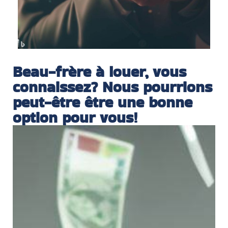
Beau-frère à louer, vous
connaissez? Nous pourrions
peut-être être une bonne
option pour vous!
D
e
v
e