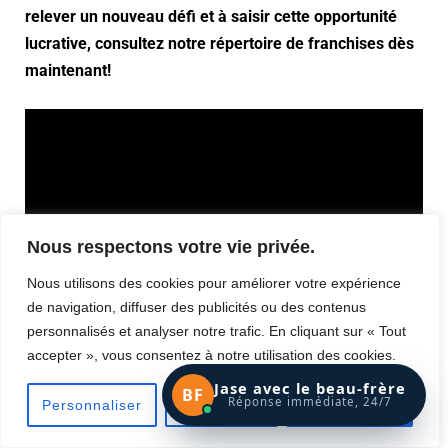
relever un nouveau défi et à saisir cette opportunité
lucrative, consultez notre répertoire de franchises dès
maintenant!
Nous respectons votre vie privée.
2 Videos
Nous utilisons des cookies pour améliorer votre expérience
Le réseau de franchise Connect-
de navigation, diffuser des publicités ou des contenus
forces
personnalisés et analyser notre trafic. En cliquant sur « Tout
accepter », vous consentez à notre utilisation des cookies.
Introduction
Jase avec le beau-frère
0:16
BF
Réponse immédiate, 24/7
Personnaliser
Tout rejeter
Accepter tout
Fonctionnement