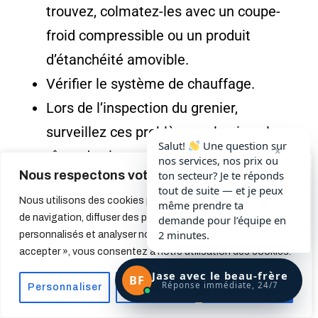
trouvez, colmatez-les avec un coupe-
froid compressible ou un produit
d’étanchéité amovible.
Vérifier le système de chauffage.
Lors de l’inspection du grenier,
surveillez ces problèmes : le givre, les
Salut!
Une question sur
×
têtes de clous rouillés et les traces de
nos services, nos prix ou
Nous respectons votre vie privée.
ton secteur? Je te réponds
moisissures dans le grenier.
tout de suite — et je peux
Nous utilisons des cookies pour améliorer votre expérience
même prendre ta
de navigation, diffuser des publicités ou des contenus
demande pour l’équipe en
Si nécessaire, faites appel à un expert pour
2 minutes.
personnalisés et analyser notre trafic. En cliquant sur « Tout
diagnostiquer le problème et apporter les
accepter », vous consentez à notre utilisation des cookies.
modifications.
Jase avec le beau-frère
BF
Réponse immédiate, 24/7
Personnaliser
Tout rejeter
Accepter tout
Tâches à faire pour l’intérieur: