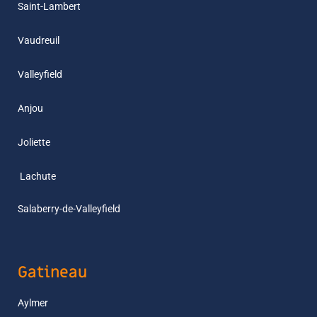
Saint-Lambert
Vaudreuil
Valleyfield
Anjou
Joliette
L
achute
Salaberry-de-Valleyfield
Gatineau
Aylmer