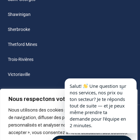
Shawinigan
Sherbrooke
Thetford Mines
Trois-Rivières
Victoriaville
Salut!
Une question sur
×
nos services, nos prix ou
Nous respectons votre vie privée.
ton secteur? Je te réponds
tout de suite — et je peux
Nous utilisons des cookies pour améliorer votre expérience
même prendre ta
© 2022 All Rights Reserved by
Beau-Frere A Louer
| Design by
de navigation, diffuser des publicités ou des contenus
demande pour l’équipe en
makhjan
2 minutes.
personnalisés et analyser notre trafic. En cliquant sur « Tout
accepter », vous consentez à notre utilisation des cookies.