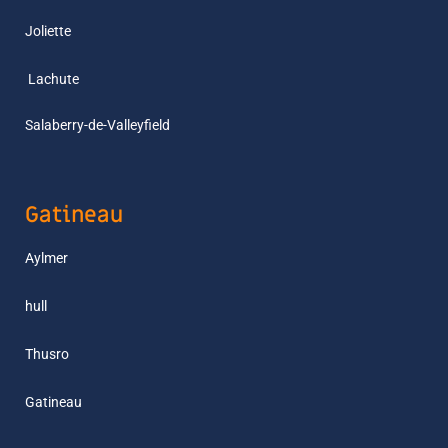
Joliette
L
achute
Salaberry-de-Valleyfield
Gatineau
Aylmer
hull
Thusro
Gatineau