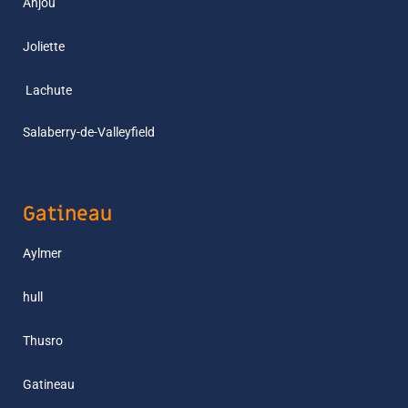
Anjou
Joliette
L
achute
Salaberry-de-Valleyfield
Gatineau
Aylmer
hull
Thusro
Gatineau