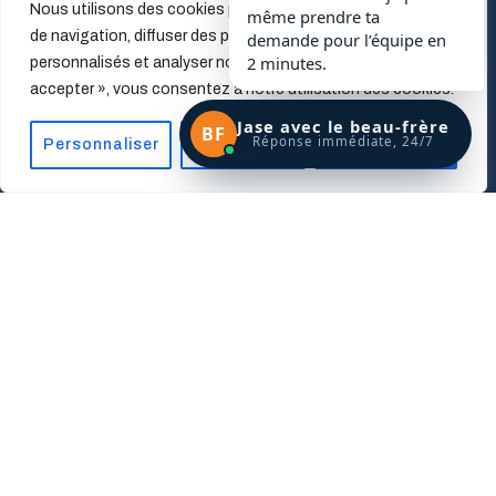
Nous utilisons des cookies pour améliorer votre expérience
même prendre ta
Saint-Georges
de navigation, diffuser des publicités ou des contenus
demande pour l’équipe en
2 minutes.
personnalisés et analyser notre trafic. En cliquant sur « Tout
Shawinigan
accepter », vous consentez à notre utilisation des cookies.
Jase avec le beau-frère
Sherbrooke
BF
Réponse immédiate, 24/7
Personnaliser
Tout rejeter
Accepter tout
Thetford Mines
Trois-Rivières
Victoriaville
© 2022 All Rights Reserved by
Beau-Frere A Louer
| Design by
makhjan