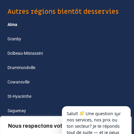
Autres régions bientôt desservies
Alma
Granby
Dolbeau-Mistassini
Drummondville
Cowansville
St-Hyacinthe
Saguenay
Salut!
Une question sur
×
nos services, nos prix ou
Sainte-Marie
Nous respectons votre vie privée.
ton secteur? Je te réponds
tout de suite — et je peux