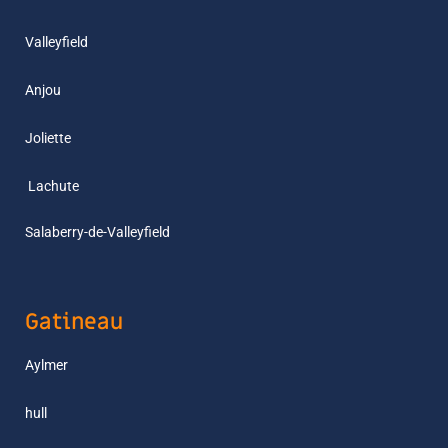
Valleyfield
Anjou
Joliette
L
achute
Salaberry-de-Valleyfield
Gatineau
Aylmer
hull