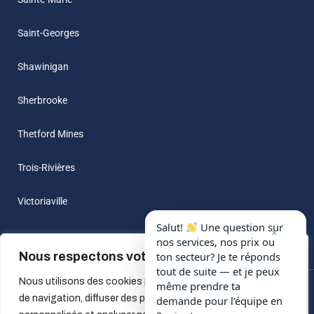
Saint-Georges
Shawinigan
Sherbrooke
Thetford Mines
Trois-Rivières
Victoriaville
Salut!
Une question sur
×
nos services, nos prix ou
Nous respectons votre vie privée.
ton secteur? Je te réponds
tout de suite — et je peux
Nous utilisons des cookies pour améliorer votre expérience
même prendre ta
© 2022 All Rights Reserved by
Beau-Frere A Louer
| Design by
de navigation, diffuser des publicités ou des contenus
demande pour l’équipe en
makhjan