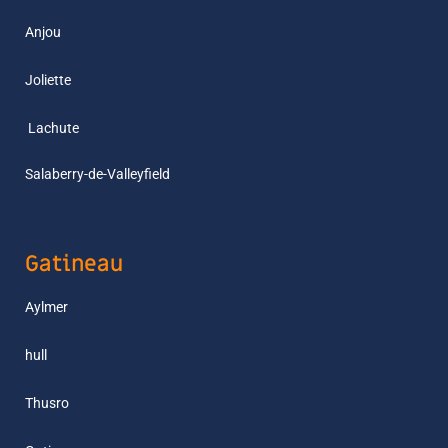
Anjou
Joliette
L
achute
Salaberry-de-Valleyfield
Gatineau
Aylmer
hull
Thusro