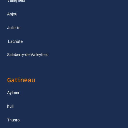
Valleyfield
Anjou
Joliette
L
achute
Salaberry-de-Valleyfield
Gatineau
Aylmer
hull
Thusro