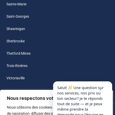
Sainte-Marie
Saint-Georges
Shawinigan
Sherbrooke
Thetford Mines
Trois-Rivières
Victoriaville
Salut!
Une question sur
×
nos services, nos prix ou
Nous respectons votre vie privée.
ton secteur? Je te réponds
tout de suite — et je peux
Nous utilisons des cookies pour améliorer votre expérience
même prendre ta
© 2022 All Rights Reserved by
Beau-Frere A Louer
| Design by
de navigation, diffuser des publicités ou des contenus
demande pour l’équipe en