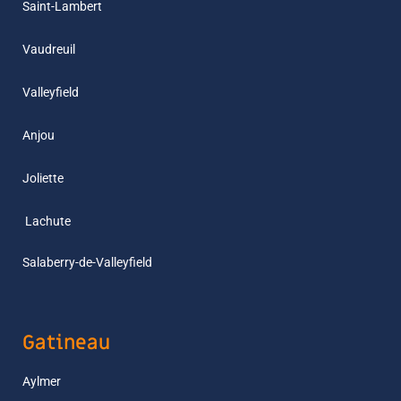
Saint-Lambert
Vaudreuil
Valleyfield
Anjou
Joliette
L
achute
Salaberry-de-Valleyfield
Gatineau
Aylmer